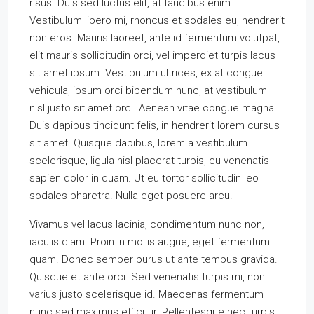
risus. Duis sed luctus elit, at faucibus enim.
Vestibulum libero mi, rhoncus et sodales eu, hendrerit
non eros. Mauris laoreet, ante id fermentum volutpat,
elit mauris sollicitudin orci, vel imperdiet turpis lacus
sit amet ipsum. Vestibulum ultrices, ex at congue
vehicula, ipsum orci bibendum nunc, at vestibulum
nisl justo sit amet orci. Aenean vitae congue magna.
Duis dapibus tincidunt felis, in hendrerit lorem cursus
sit amet. Quisque dapibus, lorem a vestibulum
scelerisque, ligula nisl placerat turpis, eu venenatis
sapien dolor in quam. Ut eu tortor sollicitudin leo
sodales pharetra. Nulla eget posuere arcu.
Vivamus vel lacus lacinia, condimentum nunc non,
iaculis diam. Proin in mollis augue, eget fermentum
quam. Donec semper purus ut ante tempus gravida.
Quisque et ante orci. Sed venenatis turpis mi, non
varius justo scelerisque id. Maecenas fermentum
nunc sed maximus efficitur. Pellentesque nec turpis