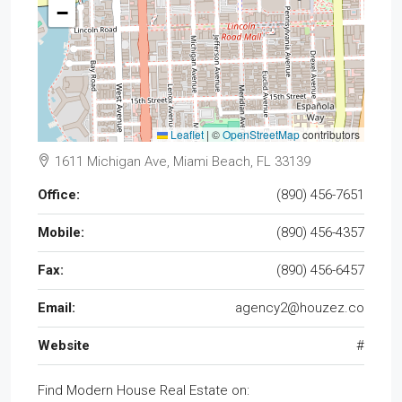
−
Leaflet
|
©
OpenStreetMap
contributors
1611 Michigan Ave, Miami Beach, FL 33139
Office:
(890) 456-7651
Mobile:
(890) 456-4357
Fax:
(890) 456-6457
Email:
agency2@houzez.co
Website
#
Find Modern House Real Estate on: