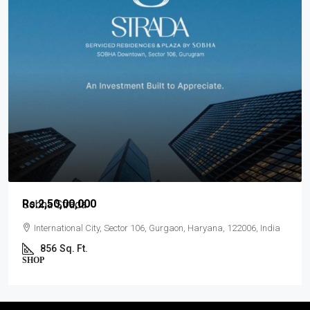
Rs.2,50,00,000
Sobha Strada
International City, Sector 106, Gurgaon, Haryana, 122006, India
856
Sq. Ft.
SHOP